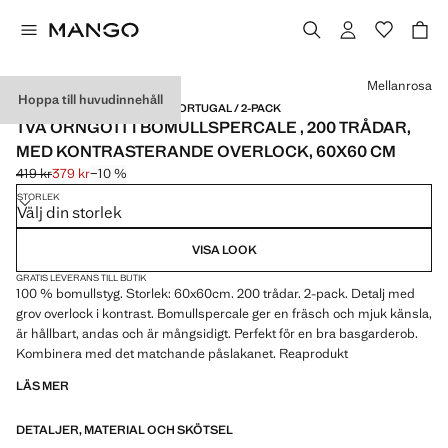
Välj en färg
Mellanrosa
Hoppa till huvudinnehåll
PERCALEBOMULL / MADE IN PORTUGAL / 2-PACK
TVÅ ÖRNGOTT I BOMULLSPERCALE , 200 TRÅDAR,
MED KONTRASTERANDE OVERLOCK, 60X60 CM
419 kr
379 kr
−10 %
Ursprungligt pris överstruket [419 kr ]
Gällande pris [379 kr ]
STORLEK
Välj din storlek
VISA LOOK
GRATIS LEVERANS TILL BUTIK
100 % bomullstyg. Storlek: 60x60cm. 200 trådar. 2-pack. Detalj med
grov overlock i kontrast. Bomullspercale ger en fräsch och mjuk känsla,
är hållbart, andas och är mångsidigt. Perfekt för en bra basgarderob.
Kombinera med det matchande påslakanet. Reaprodukt
LÄS MER
DETALJER, MATERIAL OCH SKÖTSEL