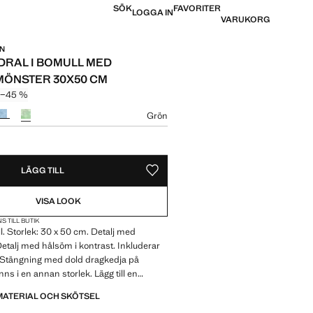
SÖK
FAVORITER
LOGGA IN
VARUKORG
IN
RAL I BOMULL MED
ÖNSTER 30X50 CM
r
−45 %
pris överstruket [269 kr ]
 [149 kr ]
Grön
lek
LÄGG TILL
SPARA SOM FAVORIT
VISA LOOK
S TILL BUTIK
 Storlek: 30 x 50 cm. Detalj med
 Detalj med hålsöm i kontrast. Inkluderar
g. Stängning med dold dragkedja på
ns i en annan storlek. Lägg till en
ch till ditt utrymme. Reaprodukt
MATERIAL OCH SKÖTSEL