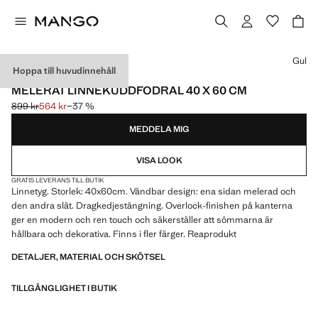
Välj en färg
Gul
Hoppa till huvudinnehåll
LINNE
MELERAT LINNEKUDDFODRAL 40 X 60 CM
899 kr
564 kr
−37 %
Ursprungligt pris överstruket [899 kr ]
Gällande pris [564 kr ]
MEDDELA MIG
VISA LOOK
GRATIS LEVERANS TILL BUTIK
Linnetyg. Storlek: 40x60cm. Vändbar design: ena sidan melerad och
den andra slät. Dragkedjestängning. Overlock-finishen på kanterna
ger en modern och ren touch och säkerställer att sömmarna är
hållbara och dekorativa. Finns i fler färger. Reaprodukt
DETALJER, MATERIAL OCH SKÖTSEL
TILLGÄNGLIGHET I BUTIK