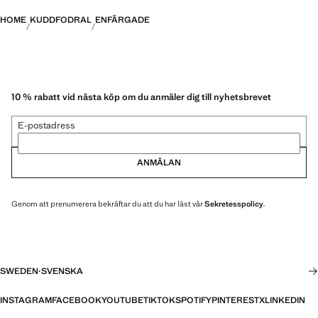
HOME
KUDDFODRAL
ENFÄRGADE
10 % rabatt vid nästa köp om du anmäler dig till nyhetsbrevet
E-postadress
ANMÄLAN
Genom att prenumerera bekräftar du att du har läst vår
Sekretesspolicy
.
SWEDEN
·
SVENSKA
INSTAGRAM
FACEBOOK
YOUTUBE
TIKTOK
SPOTIFY
PINTEREST
X
LINKEDIN