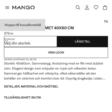
Välj en färg
Rå
Hoppa till huvudinnehåll
KUDDFODRAL I SAMMET 40X60 CM
379 kr
Gällande pris [379 kr ]
STORLEK
LÄGG TILL
Välj din storlek
VISA LOOK
GRATIS LEVERANS TILL BUTIK
Storlek: 40x60cm. Sammetstyg. Avslutning med en flik med dubbel
söm. Elegant design som erbjuder en mjuk och silkeslen textur.
Sammet ger hållbarhet och slitstyrka, vilket säkerställer att den
behåller sin skönhet och komfort över tid. Osynlig dragkedja i sidan.
Inkluderar inte fyllning. Finns i olika färger som kan kombineras med
DETALJER, MATERIAL OCH SKÖTSEL
varandra. Finns i olika storlekar
TILLGÄNGLIGHET I BUTIK