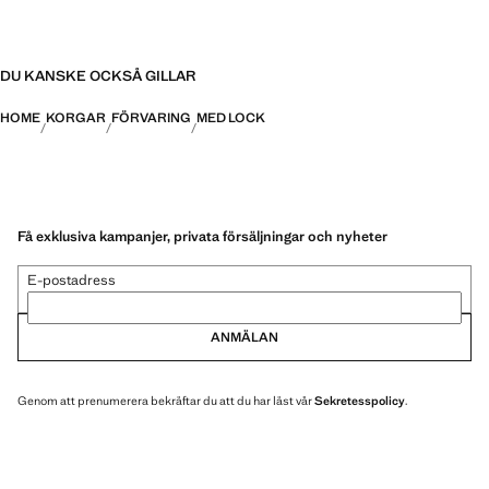
autentiska arbete och gör varje produkt unik. Reaprodukt
DU KANSKE OCKSÅ GILLAR
HOME
KORGAR
FÖRVARING
MED LOCK
Få exklusiva kampanjer, privata försäljningar och nyheter
E-postadress
ANMÄLAN
Genom att prenumerera bekräftar du att du har läst vår
Sekretesspolicy
.