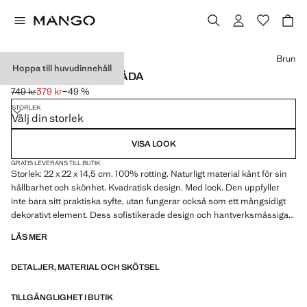
Välj en färg
Brun
Hoppa till huvudinnehåll
LITEN FIN ROTTINGLÅDA
749 kr
379 kr
−49 %
Ursprungligt pris överstruket [749 kr ]
Gällande pris [379 kr ]
STORLEK
Välj din storlek
VISA LOOK
GRATIS LEVERANS TILL BUTIK
Storlek: 22 x 22 x 14,5 cm. 100% rotting. Naturligt material känt för sin
hållbarhet och skönhet. Kvadratisk design. Med lock. Den uppfyller
inte bara sitt praktiska syfte, utan fungerar också som ett mångsidigt
dekorativt element. Dess sofistikerade design och hantverksmässiga
tillverkning gör den till en central del som kan förhöja vilket rum som
LÄS MER
helst och ge en touch av elegans. Tillgänglig i två storlekar. Varje korg är
handflätad eller virkad. Denna process, som går tillbaka till uråldriga
DETALJER, MATERIAL OCH SKÖTSEL
tider, innebär noggrann hantering av växtfibrer som korgvide, vass och
espartogräs för att forma basen, sidorna och kanten på korgen.
Skillnader och små skönhetsfel är en del av det vackra med detta
TILLGÄNGLIGHET I BUTIK