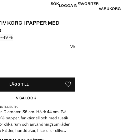
SÖK
FAVORITER
LOGGA IN
VARUKORG
IV KORG I PAPPER MED
G
r
−49 %
pris överstruket [749 kr ]
 [379 kr ]
Vit
REN!
 VILL HA DEN!
LÄGG TILL
SPARA SOM FAVORIT
VISA LOOK
S TILL BUTIK
. Diameter: 35 cm. Höjd: 44 cm. Två
% papper, funktionell och med rustik
t för olika rum och användningsområden;
a kläder, handdukar, filtar eller olika
ns i två färger. Reaprodukt