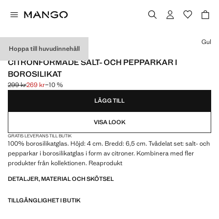
Välj en färg
Gul
Hoppa till huvudinnehåll
BORSILIKAT
CITRONFORMADE SALT- OCH PEPPARKAR I
BOROSILIKAT
299 kr
269 kr
−10 %
Ursprungligt pris överstruket [299 kr ]
Gällande pris [269 kr ]
LÄGG TILL
VISA LOOK
GRATIS LEVERANS TILL BUTIK
100% borosilikatglas. Höjd: 4 cm. Bredd: 6,5 cm. Tvådelat set: salt- och
pepparkar i borosilikatglas i form av citroner. Kombinera med fler
produkter från kollektionen. Reaprodukt
DETALJER, MATERIAL OCH SKÖTSEL
TILLGÄNGLIGHET I BUTIK