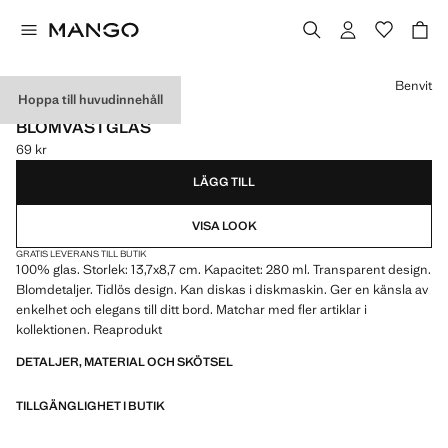
Välj en färg
Benvit
Hoppa till huvudinnehåll
MADE IN EUROPE
BLOMVAS I GLAS
69 kr
Gällande pris [69 kr ]
LÄGG TILL
VISA LOOK
GRATIS LEVERANS TILL BUTIK
100% glas. Storlek: 13,7x8,7 cm. Kapacitet: 280 ml. Transparent design.
Blomdetaljer. Tidlös design. Kan diskas i diskmaskin. Ger en känsla av
enkelhet och elegans till ditt bord. Matchar med fler artiklar i
kollektionen. Reaprodukt
DETALJER, MATERIAL OCH SKÖTSEL
TILLGÄNGLIGHET I BUTIK