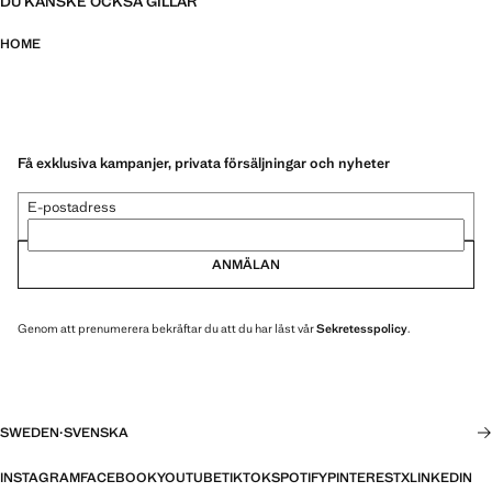
DU KANSKE OCKSÅ GILLAR
HOME
Få exklusiva kampanjer, privata försäljningar och nyheter
E-postadress
ANMÄLAN
Genom att prenumerera bekräftar du att du har läst vår
Sekretesspolicy
.
SWEDEN
·
SVENSKA
INSTAGRAM
FACEBOOK
YOUTUBE
TIKTOK
SPOTIFY
PINTEREST
X
LINKEDIN