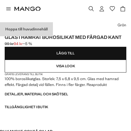
Välj en färg
Grön
Hoppa till huvudinnehåll
BORSILIKAT
GLAS I HAMRAT BOROSILIKAT MED FÄRGAD KANT
99 kr
94 kr
−5 %
Ursprungligt pris överstruket [99 kr ]
Gällande pris [94 kr ]
LÄGG TILL
VISA LOOK
GRATIS LEVERANS TILL BUTIK
100% borosilikatglas. Storlek: 7,5 x 6,8 x 9,5 cm. Glas med hamrad
effekt. Färgad detalj vid fållen. Finns i fler färger. Reaprodukt
DETALJER, MATERIAL OCH SKÖTSEL
TILLGÄNGLIGHET I BUTIK