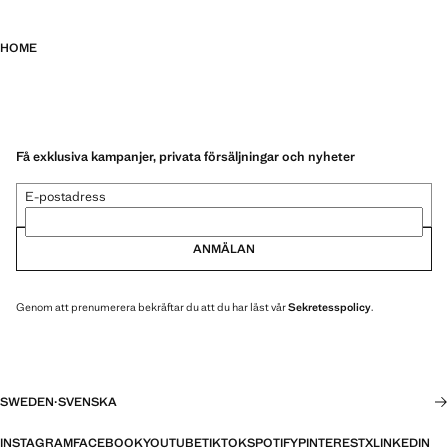
HOME
Få exklusiva kampanjer, privata försäljningar och nyheter
E-postadress
ANMÄLAN
Genom att prenumerera bekräftar du att du har läst vår
Sekretesspolicy
.
SWEDEN
·
SVENSKA
INSTAGRAM
FACEBOOK
YOUTUBE
TIKTOK
SPOTIFY
PINTEREST
X
LINKEDIN