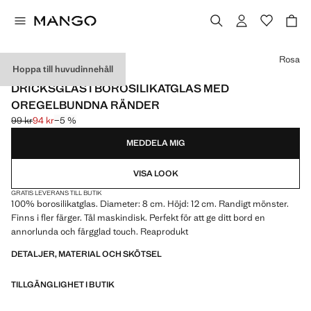
Välj en färg
Rosa
Hoppa till huvudinnehåll
BORSILIKAT
DRICKSGLAS I BOROSILIKATGLAS MED
OREGELBUNDNA RÄNDER
99 kr
94 kr
−5 %
Ursprungligt pris överstruket [99 kr ]
Gällande pris [94 kr ]
MEDDELA MIG
VISA LOOK
GRATIS LEVERANS TILL BUTIK
100% borosilikatglas. Diameter: 8 cm. Höjd: 12 cm. Randigt mönster.
Finns i fler färger. Tål maskindisk. Perfekt för att ge ditt bord en
annorlunda och färgglad touch. Reaprodukt
DETALJER, MATERIAL OCH SKÖTSEL
TILLGÄNGLIGHET I BUTIK