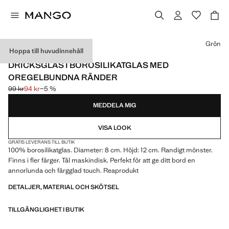
Välj en färg
Grön
Hoppa till huvudinnehåll
BORSILIKAT
DRICKSGLAS I BOROSILIKATGLAS MED
OREGELBUNDNA RÄNDER
99 kr
94 kr
−5 %
Ursprungligt pris överstruket [99 kr ]
Gällande pris [94 kr ]
MEDDELA MIG
VISA LOOK
GRATIS LEVERANS TILL BUTIK
100% borosilikatglas. Diameter: 8 cm. Höjd: 12 cm. Randigt mönster.
Finns i fler färger. Tål maskindisk. Perfekt för att ge ditt bord en
annorlunda och färgglad touch. Reaprodukt
DETALJER, MATERIAL OCH SKÖTSEL
TILLGÄNGLIGHET I BUTIK