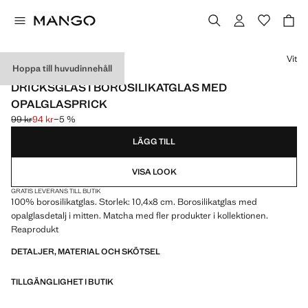
Välj en färg
Vit
Hoppa till huvudinnehåll
BORSILIKAT
DRICKSGLAS I BOROSILIKATGLAS MED
OPALGLASPRICK
99 kr
94 kr
−5 %
Ursprungligt pris överstruket [99 kr ]
Gällande pris [94 kr ]
LÄGG TILL
VISA LOOK
GRATIS LEVERANS TILL BUTIK
100% borosilikatglas. Storlek: 10,4x8 cm. Borosilikatglas med
opalglasdetalj i mitten. Matcha med fler produkter i kollektionen.
Reaprodukt
DETALJER, MATERIAL OCH SKÖTSEL
TILLGÄNGLIGHET I BUTIK