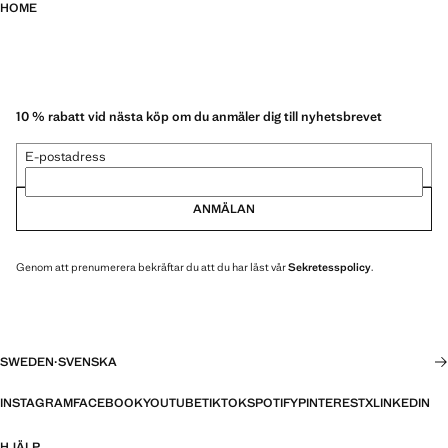
HOME
10 % rabatt vid nästa köp om du anmäler dig till nyhetsbrevet
E-postadress
ANMÄLAN
Genom att prenumerera bekräftar du att du har läst vår
Sekretesspolicy
.
SWEDEN
·
SVENSKA
INSTAGRAM
FACEBOOK
YOUTUBE
TIKTOK
SPOTIFY
PINTEREST
X
LINKEDIN
HJÄLP