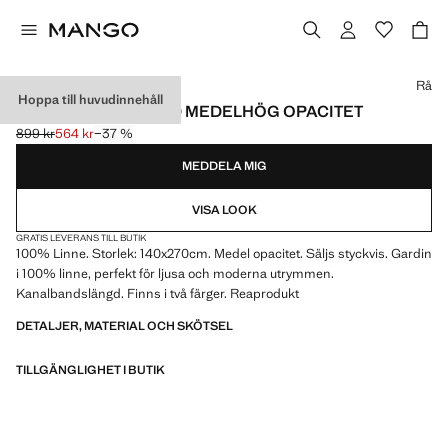
Välj en färg
Rå
Hoppa till huvudinnehåll
GARDIN I LINNE MED MEDELHÖG OPACITET
899 kr
564 kr
−37 %
Ursprungligt pris överstruket [899 kr ]
Gällande pris [564 kr ]
MEDDELA MIG
VISA LOOK
GRATIS LEVERANS TILL BUTIK
100% Linne. Storlek: 140x270cm. Medel opacitet. Säljs styckvis. Gardin
i 100% linne, perfekt för ljusa och moderna utrymmen.
Kanalbandslängd. Finns i två färger. Reaprodukt
DETALJER, MATERIAL OCH SKÖTSEL
TILLGÄNGLIGHET I BUTIK