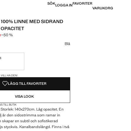
SÖK
FAVORITER
LOGGA IN
VARUKORG
I 100% LINNE MED SIDRAND
 OPACITET
r
−50 %
pris överstruket [899 kr ]
 [450 kr ]
Blå
M
Jag vill ha den!
REN!
 VILL HA DEN!
LÄGG TILL FAVORITER
VISA LOOK
S TILL BUTIK
Storlek: 140x270cm. Låg opacitet. En
alj är den sidostrimma som ramar in
 skapar en subtil och sofistikerad
ljs styckvis. Kanalbandslängd. Finns i två