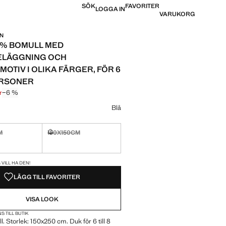
SÖK
FAVORITER
LOGGA IN
VARUKORG
IN
00% BOMULL MED
ELÄGGNING OCH
MOTIV I OLIKA FÄRGER, FÖR 6
PERSONER
r
−6 %
pris överstruket [599 kr ]
 [564 kr ]
Blå
M
150X150CM
Jag vill ha den!
Finns ej. Jag vill ha den!
REN!
 VILL HA DEN!
LÄGG TILL FAVORITER
VISA LOOK
S TILL BUTIK
. Storlek: 150x250 cm. Duk för 6 till 8