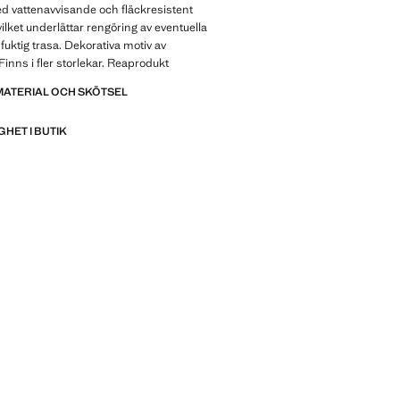
d vattenavvisande och fläckresistent
vilket underlättar rengöring av eventuella
fuktig trasa. Dekorativa motiv av
Finns i fler storlekar. Reaprodukt
MATERIAL OCH SKÖTSEL
GHET I BUTIK