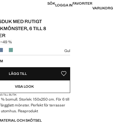
SÖK
FAVORITER
LOGGA IN
VARUKORG
DUK MED RUTIGT
KMÖNSTER, 6 TILL 8
ER
r
−49 %
pris överstruket [749 kr ]
 [379 kr ]
Gul
lek
CM
LÄGG TILL
SPARA SOM FAVORIT
VISA LOOK
S TILL BUTIK
 % bomull. Storlek: 150x250 cm. För 6 till
Färgglatt mönster. Perfekt för terrasser
r utomhus. Reaprodukt
MATERIAL OCH SKÖTSEL