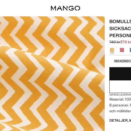
BOMULLS
SICKSAC
PERSON
749 kr
379 k
Ursprungligt 
Gällande pris
Välj en färg
Välj din stor
150X250
GRATIS LEVERAN
Material: 100
8 personer. 
och måltide
DETALJER, 