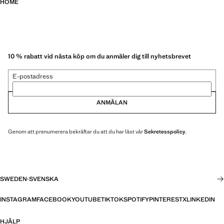
HOME
10 % rabatt vid nästa köp om du anmäler dig till nyhetsbrevet
E-postadress
ANMÄLAN
Genom att prenumerera bekräftar du att du har läst vår
Sekretesspolicy
.
SWEDEN
·
SVENSKA
INSTAGRAM
FACEBOOK
YOUTUBE
TIKTOK
SPOTIFY
PINTEREST
X
LINKEDIN
HJÄLP