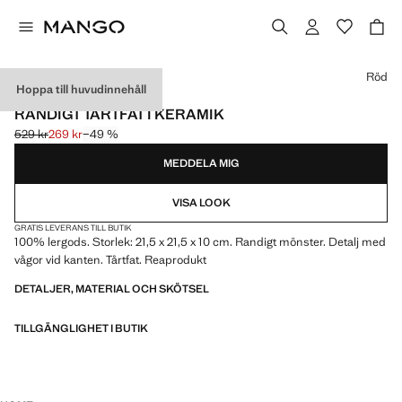
Välj en färg
Röd
Hoppa till huvudinnehåll
MADE IN PORTUGAL
RANDIGT TÅRTFAT I KERAMIK
529 kr
269 kr
−49 %
Ursprungligt pris överstruket [529 kr ]
Gällande pris [269 kr ]
MEDDELA MIG
VISA LOOK
GRATIS LEVERANS TILL BUTIK
100% lergods. Storlek: 21,5 x 21,5 x 10 cm. Randigt mönster. Detalj med
vågor vid kanten. Tårtfat. Reaprodukt
DETALJER, MATERIAL OCH SKÖTSEL
TILLGÄNGLIGHET I BUTIK