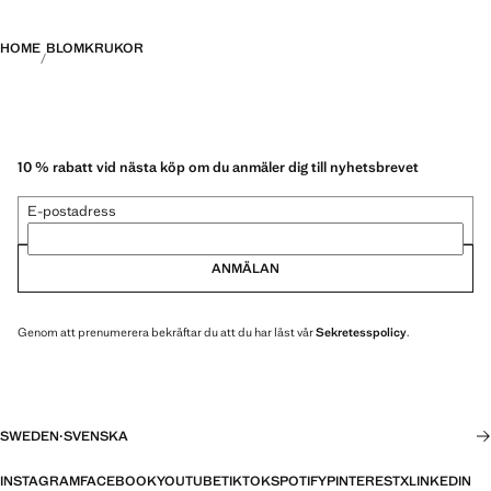
HOME
BLOMKRUKOR
10 % rabatt vid nästa köp om du anmäler dig till nyhetsbrevet
E-postadress
ANMÄLAN
Genom att prenumerera bekräftar du att du har läst vår
Sekretesspolicy
.
SWEDEN
·
SVENSKA
INSTAGRAM
FACEBOOK
YOUTUBE
TIKTOK
SPOTIFY
PINTEREST
X
LINKEDIN