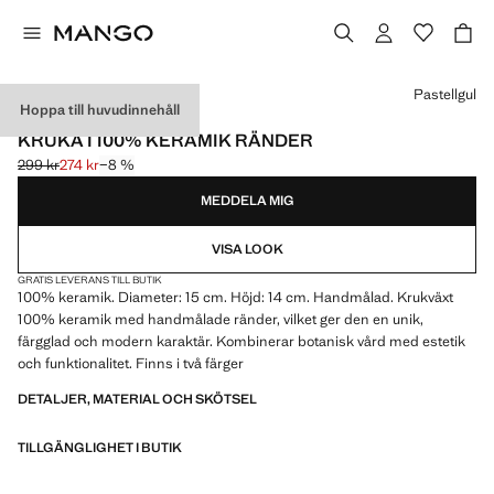
Välj en färg
Pastellgul
Hoppa till huvudinnehåll
MADE IN PORTUGAL
KRUKA I 100% KERAMIK RÄNDER
299 kr
274 kr
−8 %
Ursprungligt pris överstruket [299 kr ]
Gällande pris [274 kr ]
MEDDELA MIG
VISA LOOK
GRATIS LEVERANS TILL BUTIK
100% keramik. Diameter: 15 cm. Höjd: 14 cm. Handmålad. Krukväxt
100% keramik med handmålade ränder, vilket ger den en unik,
färgglad och modern karaktär. Kombinerar botanisk vård med estetik
och funktionalitet. Finns i två färger
DETALJER, MATERIAL OCH SKÖTSEL
TILLGÄNGLIGHET I BUTIK