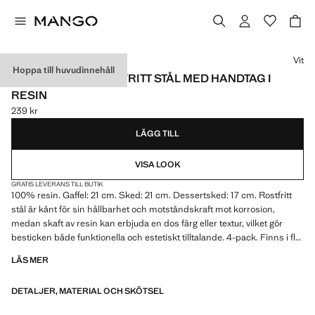
Välj en färg
Vit
Hoppa till huvudinnehåll
BESTICKSET I ROSTFRITT STÅL MED HANDTAG I
RESIN
239 kr
Gällande pris [239 kr ]
LÄGG TILL
VISA LOOK
GRATIS LEVERANS TILL BUTIK
100% resin. Gaffel: 21 cm. Sked: 21 cm. Dessertsked: 17 cm. Rostfritt
stål är känt för sin hållbarhet och motståndskraft mot korrosion,
medan skaft av resin kan erbjuda en dos färg eller textur, vilket gör
besticken både funktionella och estetiskt tilltalande. 4-pack. Finns i fler
färger
LÄS MER
DETALJER, MATERIAL OCH SKÖTSEL