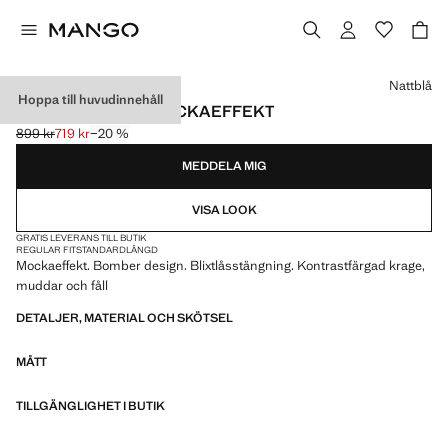
Välj en färg
Nattblå
Hoppa till huvudinnehåll
BOMBERJACKA MOCKAEFFEKT
899 kr
719 kr
−20 %
Ursprungligt pris överstruket [899 kr ]
Gällande pris [719 kr ]
MEDDELA MIG
VISA LOOK
GRATIS LEVERANS TILL BUTIK
REGULAR FIT
STANDARDLÄNGD
Mockaeffekt. Bomber design. Blixtlåsstängning. Kontrastfärgad krage,
muddar och fåll
DETALJER, MATERIAL OCH SKÖTSEL
MÅTT
TILLGÄNGLIGHET I BUTIK