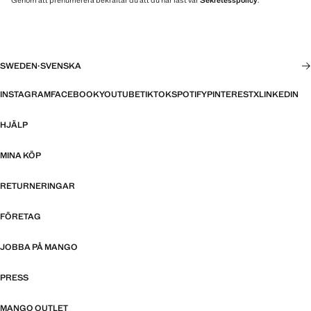
Genom att prenumerera bekräftar du att du har läst vår
Sekretesspolicy
.
SWEDEN
·
SVENSKA
INSTAGRAM
FACEBOOK
YOUTUBE
TIKTOK
SPOTIFY
PINTEREST
X
LINKEDIN
HJÄLP
MINA KÖP
RETURNERINGAR
FÖRETAG
JOBBA PÅ MANGO
PRESS
MANGO OUTLET