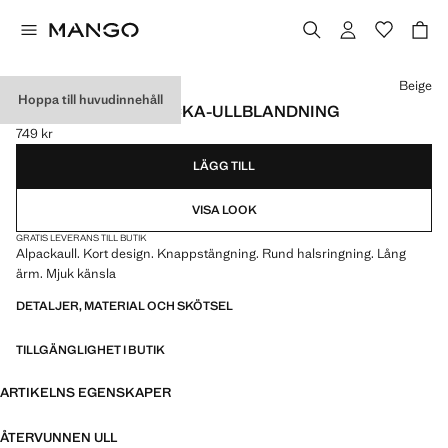
Välj en färg
Beige
Hoppa till huvudinnehåll
KORT KOFTA I ALPACKA-ULLBLANDNING
749 kr
Gällande pris [749 kr ]
LÄGG TILL
VISA LOOK
GRATIS LEVERANS TILL BUTIK
Alpackaull. Kort design. Knappstängning. Rund halsringning. Lång
ärm. Mjuk känsla
DETALJER, MATERIAL OCH SKÖTSEL
TILLGÄNGLIGHET I BUTIK
ARTIKELNS EGENSKAPER
ÅTERVUNNEN ULL