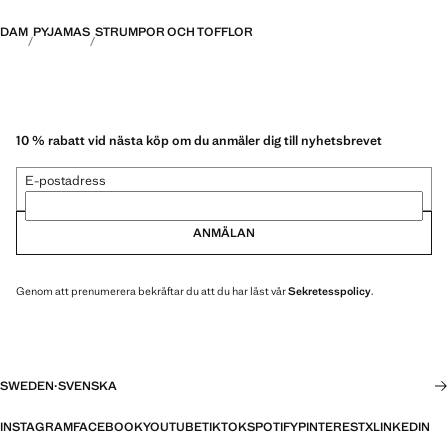
DAM
PYJAMAS
STRUMPOR OCH TOFFLOR
10 % rabatt vid nästa köp om du anmäler dig till nyhetsbrevet
E-postadress
ANMÄLAN
Genom att prenumerera bekräftar du att du har läst vår
Sekretesspolicy
.
SWEDEN
·
SVENSKA
INSTAGRAM
FACEBOOK
YOUTUBE
TIKTOK
SPOTIFY
PINTEREST
X
LINKEDIN