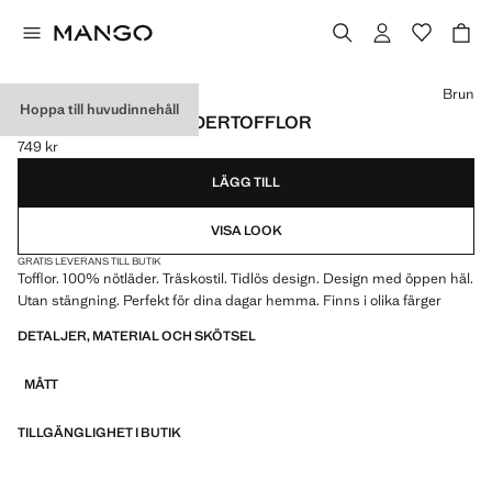
Välj en färg
Brun
Hoppa till huvudinnehåll
MINIMALISTISKA LÄDERTOFFLOR
749 kr
Gällande pris [749 kr ]
LÄGG TILL
VISA LOOK
GRATIS LEVERANS TILL BUTIK
Tofflor. 100% nötläder. Träskostil. Tidlös design. Design med öppen häl.
Utan stängning. Perfekt för dina dagar hemma. Finns i olika färger
DETALJER, MATERIAL OCH SKÖTSEL
MÅTT
TILLGÄNGLIGHET I BUTIK