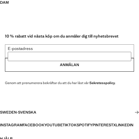
DAM
10 % rabatt vid nästa köp om du anmäler dig till nyhetsbrevet
E-postadress
ANMÄLAN
Genom att prenumerera bekräftar du att du har läst vår
Sekretesspolicy
.
SWEDEN
·
SVENSKA
INSTAGRAM
FACEBOOK
YOUTUBE
TIKTOK
SPOTIFY
PINTEREST
X
LINKEDIN
HJÄLP