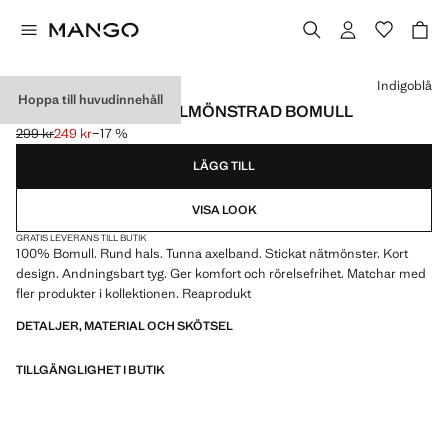
Välj en färg
Indigoblå
Hoppa till huvudinnehåll
LINNEPYJAMAS I HÅLMÖNSTRAD BOMULL
299 kr
249 kr
−17 %
Ursprungligt pris överstruket [299 kr ]
Gällande pris [249 kr ]
LÄGG TILL
VISA LOOK
GRATIS LEVERANS TILL BUTIK
100% Bomull. Rund hals. Tunna axelband. Stickat nätmönster. Kort
design. Andningsbart tyg. Ger komfort och rörelsefrihet. Matchar med
fler produkter i kollektionen. Reaprodukt
DETALJER, MATERIAL OCH SKÖTSEL
TILLGÄNGLIGHET I BUTIK