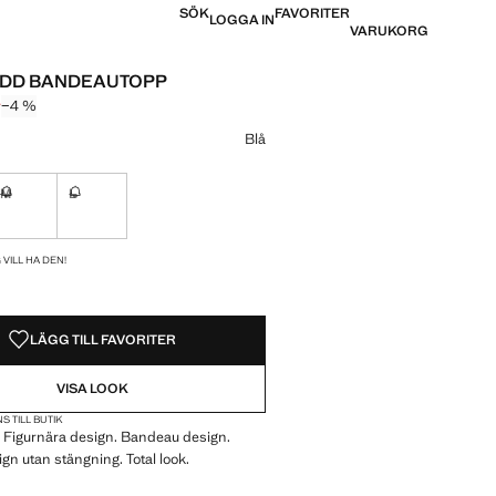
SÖK
FAVORITER
LOGGA IN
VARUKORG
YDD BANDEAUTOPP
r
−4 %
pris överstruket [239 kr ]
 [229 kr ]
Blå
M
L
Jag vill ha den!
Finns ej. Jag vill ha den!
Finns ej. Jag vill ha den!
REN!
 VILL HA DEN!
LÄGG TILL FAVORITER
VISA LOOK
S TILL BUTIK
 Figurnära design. Bandeau design.
gn utan stängning. Total look.