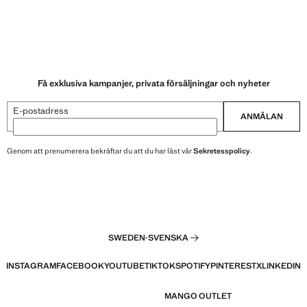
Få exklusiva kampanjer, privata försäljningar och nyheter
E-postadress
ANMÄLAN
Genom att prenumerera bekräftar du att du har läst vår
Sekretesspolicy
.
SWEDEN
·
SVENSKA
INSTAGRAM
FACEBOOK
YOUTUBE
TIKTOK
SPOTIFY
PINTEREST
X
LINKEDIN
MANGO OUTLET