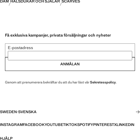
DAM
HALSDUKAR OCH SJALAR
SCARVES
Få exklusiva kampanjer, privata försäljningar och nyheter
E-postadress
ANMÄLAN
Genom att prenumerera bekräftar du att du har läst vår
Sekretesspolicy
.
SWEDEN
·
SVENSKA
INSTAGRAM
FACEBOOK
YOUTUBE
TIKTOK
SPOTIFY
PINTEREST
X
LINKEDIN
HJÄLP