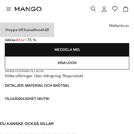
Välj en färg
Mellanbrun
Hoppa till huvudinnehåll
SLITEN KANT SCARF
199 kr
49 kr
−75 %
Ursprungligt pris överstruket [199 kr ]
Gällande pris [49 kr ]
MEDDELA MIG
VISA LOOK
GRATIS LEVERANS TILL BUTIK
Nötta utföringar. Utan stängning. Reaprodukt
DETALJER, MATERIAL OCH SKÖTSEL
TILLGÄNGLIGHET I BUTIK
DU KANSKE OCKSÅ GILLAR