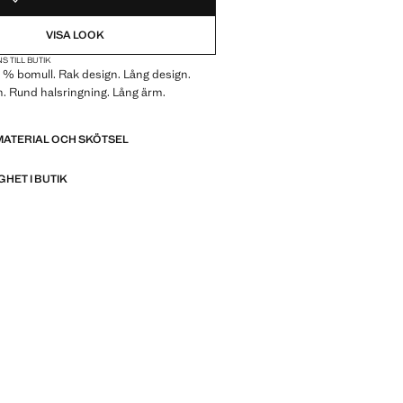
VISA LOOK
S TILL BUTIK
0 % bomull. Rak design. Lång design.
n. Rund halsringning. Lång ärm.
MATERIAL OCH SKÖTSEL
GHET I BUTIK