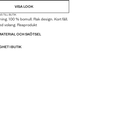
VISA LOOK
S TILL BUTIK
ing. 100 % bomull. Rak design. Kort fåll.
d volang. Reaprodukt
MATERIAL OCH SKÖTSEL
GHET I BUTIK