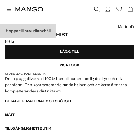
Välj en färg
Marinblå
Hoppa till huvudinnehåll
RANDIG BOMULL T-SHIRT
99 kr
Gällande pris [99 kr ]
LÄGG TILL
VISA LOOK
GRATIS LEVERANS TILL BUTIK
Detta plagg tillverkat i 100% bomull har en randig design och rak
passform. Den kontrasterande runda halsen och de korta ärmarna
kompletterar dess distinkta stil
DETALJER, MATERIAL OCH SKÖTSEL
MÅTT
TILLGÄNGLIGHET I BUTIK