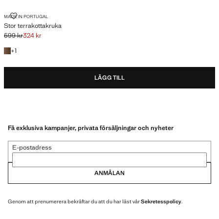
STOR TERRAKOTTAKRUKA
MADE IN PORTUGAL
Stor terrakottakruka
599 kr
324 kr
Ursprungligt pris överstruket [599 kr ]
Gällande pris [324 kr ]
+1 färg
+
1
LÄGG TILL
Få exklusiva kampanjer, privata försäljningar och nyheter
E-postadress
ANMÄLAN
Genom att prenumerera bekräftar du att du har läst vår
Sekretesspolicy
.