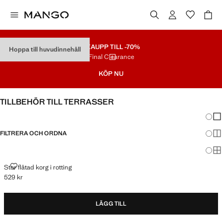
REA
UPP TILL -70%
Hoppa till huvudinnehåll
Final Clearance
KÖP NU
TILLBEHÖR TILL TERRASSER
Ändra
Vis
FILTRERA OCH ORDNA
Vis
Vis
STOR FLÄTAD KORG I ROTTING
Stor flätad korg i rotting
529 kr
Gällande pris [529 kr ]
LÄGG TILL