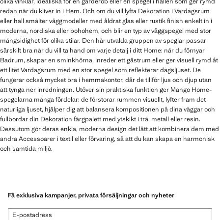
olika vinklar, idealiska för en garderob eller en spegel i hallen som ger rymd
redan när du kliver in i Hem. Och om du vill lyfta Dekoration i Vardagsrum
eller hall smälter väggmodeller med åldrat glas eller rustik finish enkelt in i
moderna, nordiska eller bohohem, och blir en typ av väggspegel med stor
mångsidighet för olika stilar. Den här utvalda gruppen av speglar passar
särskilt bra när du vill ta hand om varje detalj i ditt Home: när du förnyar
Badrum, skapar en sminkhörna, inreder ett gästrum eller ger visuell rymd åt
ett litet Vardagsrum med en stor spegel som reflekterar dagsljuset. De
fungerar också mycket bra i hemmakontor, där de tillför ljus och djup utan
att tynga ner inredningen. Utöver sin praktiska funktion ger Mango Home-
spegelarna många fördelar: de förstorar rummen visuellt, lyfter fram det
naturliga ljuset, hjälper dig att balansera kompositionen på dina väggar och
fullbordar din Dekoration färgpalett med ytskikt i trä, metall eller resin.
Dessutom gör deras enkla, moderna design det lätt att kombinera dem med
andra Accessoarer i textil eller förvaring, så att du kan skapa en harmonisk
och samtida miljö.
Få exklusiva kampanjer, privata försäljningar och nyheter
E-postadress