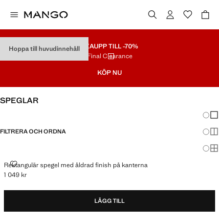
REA
UPP TILL -70%
Hoppa till huvudinnehåll
Final Clearance
KÖP NU
SPEGLAR
Ändra
Vis
FILTRERA OCH ORDNA
Vis
Vis
REKTANGULÄR SPEGEL MED ÅLDRAD FINISH PÅ KANTERNA
Rektangulär spegel med åldrad finish på kanterna
1 049 kr
Gällande pris [1 049 kr ]
LÄGG TILL