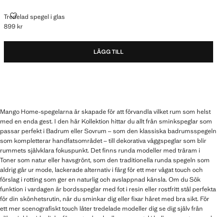
TREDELAD SPEGEL I GLAS
Tredelad spegel i glas
899 kr
Gällande pris [899 kr ]
LÄGG TILL
Mango Home-spegelarna är skapade för att förvandla vilket rum som helst
med en enda gest. I den här Kollektion hittar du allt från sminkspeglar som
passar perfekt i Badrum eller Sovrum – som den klassiska badrumsspegeln
som kompletterar handfatsområdet – till dekorativa väggspeglar som blir
rummets självklara fokuspunkt. Det finns runda modeller med träram i
Toner som natur eller havsgrönt, som den traditionella runda spegeln som
aldrig går ur mode, lackerade alternativ i färg för ett mer vågat touch och
förslag i rotting som ger en naturlig och avslappnad känsla. Om du Sök
funktion i vardagen är bordsspeglar med fot i resin eller rostfritt stål perfekta
för din skönhetsrutin, när du sminkar dig eller fixar håret med bra sikt. För
ett mer scenografiskt touch låter tredelade modeller dig se dig själv från