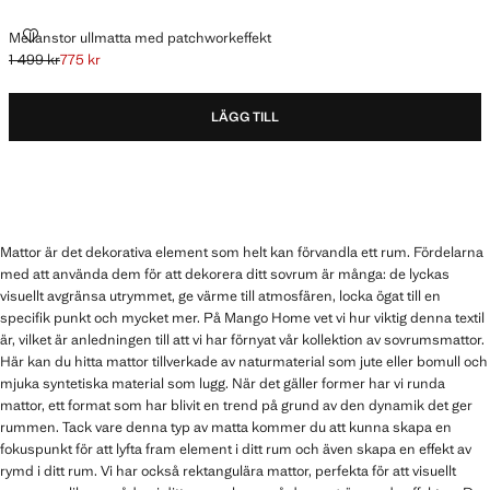
MELLANSTOR ULLMATTA MED PATCHWORKEFFEKT
Mellanstor ullmatta med patchworkeffekt
1 499 kr
775 kr
Ursprungligt pris överstruket [1 499 kr ]
Gällande pris [775 kr ]
LÄGG TILL
Mattor är det dekorativa element som helt kan förvandla ett rum. Fördelarna
med att använda dem för att dekorera ditt sovrum är många: de lyckas
visuellt avgränsa utrymmet, ge värme till atmosfären, locka ögat till en
specifik punkt och mycket mer. På Mango Home vet vi hur viktig denna textil
är, vilket är anledningen till att vi har förnyat vår kollektion av sovrumsmattor.
Här kan du hitta mattor tillverkade av naturmaterial som jute eller bomull och
mjuka syntetiska material som lugg. När det gäller former har vi runda
mattor, ett format som har blivit en trend på grund av den dynamik det ger
rummen. Tack vare denna typ av matta kommer du att kunna skapa en
fokuspunkt för att lyfta fram element i ditt rum och även skapa en effekt av
rymd i ditt rum. Vi har också rektangulära mattor, perfekta för att visuellt