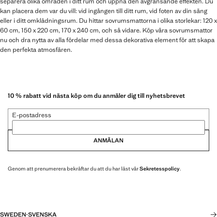
separera olika områden i ditt rum och uppnå den avgränsande effekten. Du
kan placera dem var du vill: vid ingången till ditt rum, vid foten av din säng
eller i ditt omklädningsrum. Du hittar sovrumsmattorna i olika storlekar: 120 x
60 cm, 150 x 220 cm, 170 x 240 cm, och så vidare. Köp våra sovrumsmattor
nu och dra nytta av alla fördelar med dessa dekorativa element för att skapa
den perfekta atmosfären.
10 % rabatt vid nästa köp om du anmäler dig till nyhetsbrevet
E-postadress
ANMÄLAN
Genom att prenumerera bekräftar du att du har läst vår
Sekretesspolicy
.
SWEDEN
·
SVENSKA