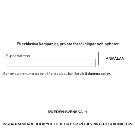
Få exklusiva kampanjer, privata försäljningar och nyheter
E-postadress
ANMÄLAN
Genom att prenumerera bekräftar du att du har läst vår
Sekretesspolicy
.
SWEDEN
·
SVENSKA
INSTAGRAM
FACEBOOK
YOUTUBE
TIKTOK
SPOTIFY
PINTEREST
X
LINKEDIN