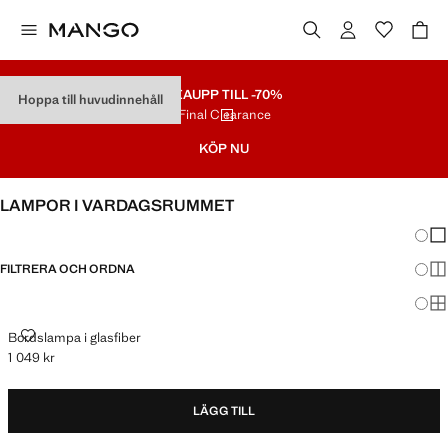
REA
UPP TILL -70%
Hoppa till huvudinnehåll
Final Clearance
KÖP NU
LAMPOR I VARDAGSRUMMET
Ändra
Vis
FILTRERA OCH ORDNA
Vis
Vis
BORDSLAMPA I GLASFIBER
Bordslampa i glasfiber
1 049 kr
Gällande pris [1 049 kr ]
LÄGG TILL