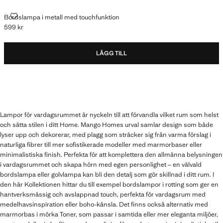
BORDSLAMPA I METALL MED TOUCHFUNKTION
Bordslampa i metall med touchfunktion
599 kr
Gällande pris [599 kr ]
LÄGG TILL
Lampor för vardagsrummet är nyckeln till att förvandla vilket rum som helst
och sätta stilen i ditt Home. Mango Homes urval samlar design som både
lyser upp och dekorerar, med plagg som sträcker sig från varma förslag i
naturliga fibrer till mer sofistikerade modeller med marmorbaser eller
minimalistiska finish. Perfekta för att komplettera den allmänna belysningen
i vardagsrummet och skapa hörn med egen personlighet – en välvald
bordslampa eller golvlampa kan bli den detalj som gör skillnad i ditt rum. I
den här Kollektionen hittar du till exempel bordslampor i rotting som ger en
hantverksmässig och avslappnad touch, perfekta för vardagsrum med
medelhavsinspiration eller boho-känsla. Det finns också alternativ med
marmorbas i mörka Toner, som passar i samtida eller mer eleganta miljöer,