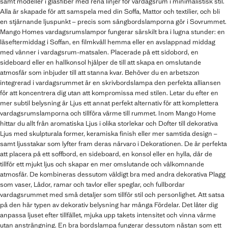
samt modeller i glasfiber med rena linjer för vardagsrum i minimalistisk stil.
Alla är skapade för att samspela med din Soffa, Mattor och textilier, och bli
en stjärnande ljuspunkt – precis som sängbordslamporna gör i Sovrummet.
Mango Homes vardagsrumslampor fungerar särskilt bra i lugna stunder: en
läseftermiddag i Soffan, en filmkväll hemma eller en avslappnad middag
med vänner i vardagsrum-matsalen. Placerade på ett sidobord, en
sideboard eller en hallkonsol hjälper de till att skapa en omslutande
atmosfär som inbjuder till att stanna kvar. Behöver du en arbetszon
integrerad i vardagsrummet är en skrivbordslampa den perfekta alliansen
för att koncentrera dig utan att kompromissa med stilen. Letar du efter en
mer subtil belysning är Ljus ett annat perfekt alternativ för att komplettera
vardagsrumslamporna och tillföra värme till rummet. Inom Mango Home
hittar du allt från aromatiska Ljus i olika storlekar och Dofter till dekorativa
Ljus med skulpturala former, keramiska finish eller mer samtida design –
samt ljusstakar som lyfter fram deras närvaro i Dekorationen. De är perfekta
att placera på ett soffbord, en sideboard, en konsol eller en hylla, där de
tillför ett mjukt ljus och skapar en mer omslutande och välkomnande
atmosfär. De kombineras dessutom väldigt bra med andra dekorativa Plagg
som vaser, Lådor, ramar och tavlor eller speglar, och fullbordar
vardagsrummet med små detaljer som tillför stil och personlighet. Att satsa
på den här typen av dekorativ belysning har många Fördelar. Det låter dig
anpassa ljuset efter tillfället, mjuka upp takets intensitet och vinna värme
utan ansträngning. En bra bordslampa fungerar dessutom nästan som ett