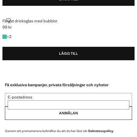
FÄRGAT DRICKSGLAS MED BUBBLOR
Färgat dricksglas med bubblor
99 kr
Gällande pris [99 kr ]
+2 färger
+
2
LÄGG TILL
Få exklusiva kampanjer, privata försäljningar och nyheter
E-postadress
ANMÄLAN
Genom att prenumerera bekräftar du att du har läst vår
Sekretesspolicy
.