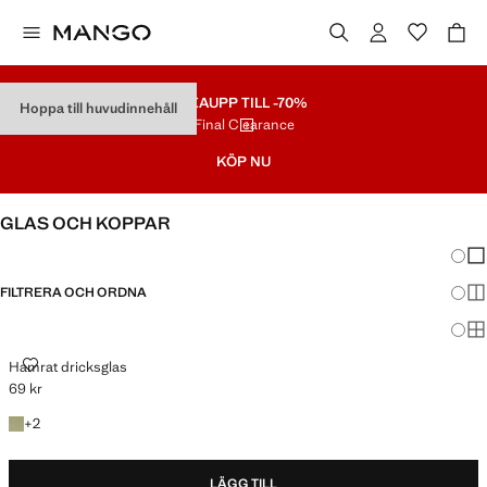
REA
UPP TILL -70%
Hoppa till huvudinnehåll
Final Clearance
KÖP NU
GLAS OCH KOPPAR
Ändra
Vis
FILTRERA OCH ORDNA
Vis
Vis
HAMRAT DRICKSGLAS
Hamrat dricksglas
69 kr
Gällande pris [69 kr ]
+2 färger
+
2
LÄGG TILL