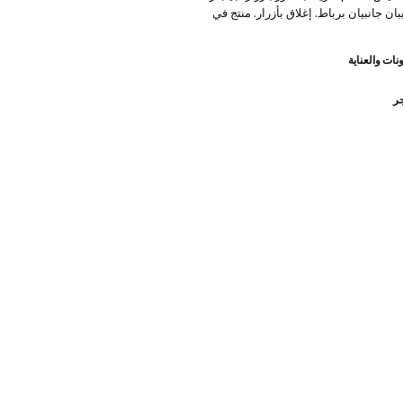
ان جانبيان برباط. إغلاق بأزرار. منتج في
نات والعناية
جر