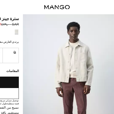
سترة جينز 
٠٠
SAR ٤٧٩٫٠٠
السعر الحالي [SAR ٢٢٩٫٠٠ 
السعر الأول محذوف [AR
حدد اللون
يرتدي العارض مقاس M ويبلغ طوله
M
S
غير متوفر. أ
القطع الأخيرة!
غير متوفر. أنا أري
توصيل خلال مدة تتراوح بين
المقاسات
توصيل منزلي مريح
قصة منتظمة
طول عا
نسيج من القطن
مستقيم. ياقة 