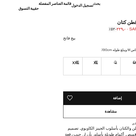
بحث
قائمة العناصر المفضلة
تسجيل الدخول
حقيبة التسوق
قطن كتان
SAR ٢٢٩٫
؜-٥٢٪؜
]
S ٤٧٩٫٠٠ ]
بيج فاتح
 190cm.
XXL
XL
L
نا أريده!
غير متوفر. أنا أريده!
غير متوفر. أنا أريده!
توصيل خلال مدة تتراوح بين 10 و 15 أيام عمل
توصيل خلال مدة تتراوح بين 10 و 15 أيام عمل
ده!
 10 و 15 أيام عمل
إضافة
حفظه في قائمة منتجاتك المفضلة
مشاهدة
دي
 والكتان بأسلوب الجينز الكاوبوي. تصميم
قميص. أكمام طويلة بأساور بأزرار. جيب رقعة