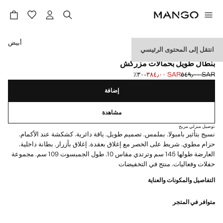
حدد اللون
أبيض
انتقل إلى المحتوى الرئيسي
CELEBRATION
بنطال طويل بحمالات مزركش
SAR ٥٤٩٫٠٠
SAR ٣٨٤٫٠٠
؜-٣٠٪؜
السعر الحالي [SAR ٣٨٤٫٠٠ ]
السعر الأول محذوف [SAR ٥٤٩٫٠٠ ]
إضافة
مشاهدة
توصيل منزلي مريح
نسيج بتأثير بامبولا. بملمس. تصميم طويل. ياقة دائرية. كشكشة عند الأكمام.
حزام مطوي. شريط على الخصر مع إغلاق بعقدة. إغلاق بأزرار. بطانة داخلية.
العارضة طولها 145 سم وترتدي مقاس 10. طول الجمبسوت 109 سم. مجموعة
حفلات وفعاليات. منتج في التخفيضات
التفاصيل والمكونات والعناية
متوافر في المتجر