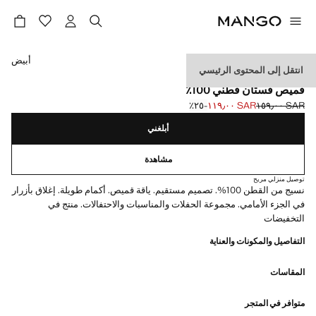
حدد اللون
أبيض
انتقل إلى المحتوى الرئيسي
CELEBRATION
قميص فستان قطني 100٪
SAR ١٥٩٫٠٠
SAR ١١٩٫٠٠
؜-٢٥٪؜
السعر الحالي [SAR ١١٩٫٠٠ ]
السعر الأول محذوف [SAR ١٥٩٫٠٠ ]
أبلغني
مشاهدة
توصيل منزلي مريح
نسيج من القطن 100%. تصميم مستقيم. ياقة قميص. أكمام طويلة. إغلاق بأزرار
في الجزء الأمامي. مجموعة الحفلات والمناسبات والاحتفالات. منتج في
التخفيضات
التفاصيل والمكونات والعناية
المقاسات
متوافر في المتجر