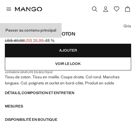
Choisissez une couleur
Gris
Passer au contenu principal
PULL-OVER BASIQUE COTON
US$ 49,99
US$ 25,99
-48 %
Prix initial barré [US$ 49,99 ]
Prix actuel [US$ 25,99 ]
AJOUTER
VOIR LE LOOK
LIVRAISON GRATUITE EN BOUTIQUE
Tissu de coton. Tissu en maille. Coupe droite. Col rond. Manches
longues. Col, poignets et ourlet en bord-côte. Produit en solde
DÉTAILS, COMPOSITION ET ENTRETIEN
MESURES
DISPONIBILITÉ EN BOUTIQUE