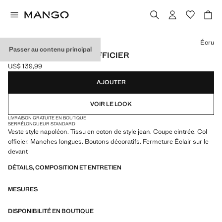
Choisissez une couleur
Écru
Passer au contenu principal
VESTE CINTRÉE COL OFFICIER
US$ 139,99
Prix actuel [US$ 139,99 ]
AJOUTER
VOIR LE LOOK
LIVRAISON GRATUITE EN BOUTIQUE
SERRÉ
LONGUEUR STANDARD
Veste style napoléon. Tissu en coton de style jean. Coupe cintrée. Col
officier. Manches longues. Boutons décoratifs. Fermeture Éclair sur le
devant
DÉTAILS, COMPOSITION ET ENTRETIEN
MESURES
DISPONIBILITÉ EN BOUTIQUE