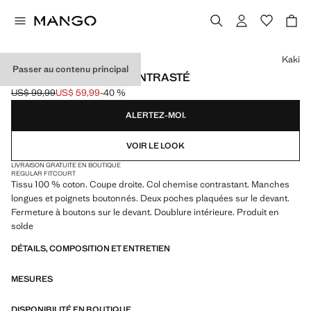
Choisissez une couleur
Kaki
Passer au contenu principal
PARKA COTON COL CONTRASTÉ
US$ 99,99
US$ 59,99
-40 %
Prix initial barré [US$ 99,99 ]
Prix actuel [US$ 59,99 ]
ALERTEZ-MOI.
VOIR LE LOOK
LIVRAISON GRATUITE EN BOUTIQUE
REGULAR FIT
COURT
Tissu 100 % coton. Coupe droite. Col chemise contrastant. Manches
longues et poignets boutonnés. Deux poches plaquées sur le devant.
Fermeture à boutons sur le devant. Doublure intérieure. Produit en
solde
DÉTAILS, COMPOSITION ET ENTRETIEN
MESURES
DISPONIBILITÉ EN BOUTIQUE