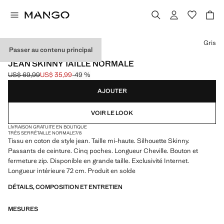
Choisissez une couleur
Gris
Passer au contenu principal
EXCLUSIVITÉ INTERNET
JEAN SKINNY TAILLE NORMALE
US$ 69,99
US$ 35,99
-49 %
Prix initial barré [US$ 69,99 ]
Prix actuel [US$ 35,99 ]
AJOUTER
VOIR LE LOOK
LIVRAISON GRATUITE EN BOUTIQUE
TRÈS SERRÉ
TAILLE NORMALE
7/8
Tissu en coton de style jean. Taille mi-haute. Silhouette Skinny.
Passants de ceinture. Cinq poches. Longueur Cheville. Bouton et
fermeture zip. Disponible en grande taille. Exclusivité Internet.
Longueur intérieure 72 cm. Produit en solde
DÉTAILS, COMPOSITION ET ENTRETIEN
MESURES