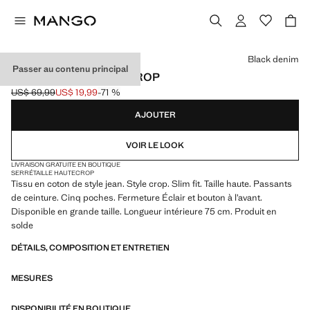
Choisissez une couleur
Black denim
Passer au contenu principal
JEAN CLAUDIA SLIM CROP
US$ 69,99
US$ 19,99
-71 %
Prix initial barré [US$ 69,99 ]
Prix actuel [US$ 19,99 ]
AJOUTER
VOIR LE LOOK
LIVRAISON GRATUITE EN BOUTIQUE
SERRÉ
TAILLE HAUTE
CROP
Tissu en coton de style jean. Style crop. Slim fit. Taille haute. Passants
de ceinture. Cinq poches. Fermeture Éclair et bouton à l’avant.
Disponible en grande taille. Longueur intérieure 75 cm. Produit en
solde
DÉTAILS, COMPOSITION ET ENTRETIEN
MESURES
DISPONIBILITÉ EN BOUTIQUE