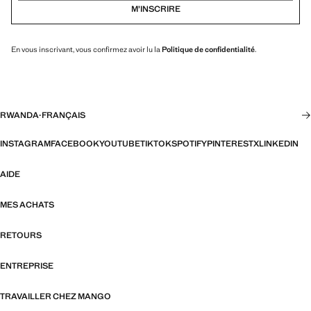
M’INSCRIRE
En vous inscrivant, vous confirmez avoir lu la
Politique de confidentialité
.
RWANDA
·
FRANÇAIS
INSTAGRAM
FACEBOOK
YOUTUBE
TIKTOK
SPOTIFY
PINTEREST
X
LINKEDIN
AIDE
MES ACHATS
RETOURS
ENTREPRISE
TRAVAILLER CHEZ MANGO