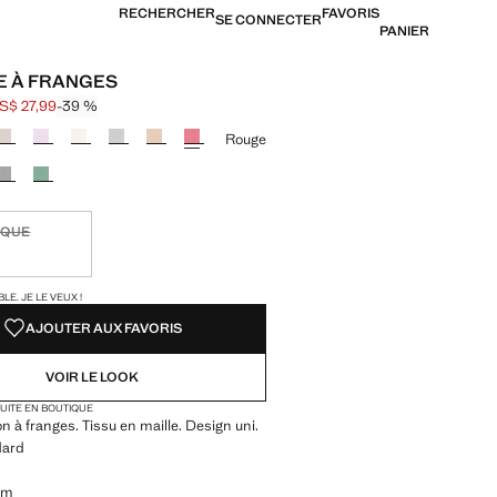
RECHERCHER
FAVORIS
SE CONNECTER
PANIER
E À FRANGES
S$ 27,99
-39 %
barré [US$ 45,99 ]
US$ 27,99 ]
ne couleur
Rouge
IQUE
ible. Je le veux !
TÉS !
LE. JE LE VEUX !
AJOUTER AUX FAVORIS
VOIR LE LOOK
TUITE EN BOUTIQUE
ion à franges. Tissu en maille. Design uni.
dard
cm