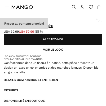
Choisissez une couleur
Écru
Passer au contenu principal
CHEMISE FLUIDE SATINÉE
US$ 59,99
US$ 39,99
-33 %
Prix initial barré [US$ 59,99 ]
Prix actuel [US$ 39,99 ]
ALERTEZ-MOI.
VOIR LE LOOK
LIVRAISON GRATUITE EN BOUTIQUE
REGULAR FIT
LONGUEUR STANDARD
Confectionnée dans un tissu à fini satiné, cette pièce présente un
design uni avec un col chemise et des manches longues. Disponible
en grande taille
DÉTAILS, COMPOSITION ET ENTRETIEN
MESURES
DISPONIBILITÉ EN BOUTIQUE