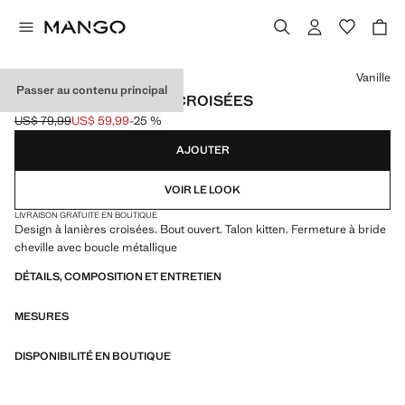
Choisissez une couleur
Vanille
Passer au contenu principal
SANDALES LANIÈRES CROISÉES
US$ 79,99
US$ 59,99
-25 %
Prix initial barré [US$ 79,99 ]
Prix actuel [US$ 59,99 ]
AJOUTER
VOIR LE LOOK
LIVRAISON GRATUITE EN BOUTIQUE
Design à lanières croisées. Bout ouvert. Talon kitten. Fermeture à bride
cheville avec boucle métallique
DÉTAILS, COMPOSITION ET ENTRETIEN
MESURES
DISPONIBILITÉ EN BOUTIQUE