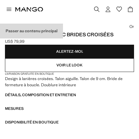
Choisissez une couleur
Or
Passer au contenu principal
SANDALE À TALON AVEC BRIDES CROISÉES
US$ 79,99
Prix actuel [US$ 79,99 ]
ALERTEZ-MOI.
VOIR LE LOOK
LIVRAISON GRATUITE EN BOUTIQUE
Design à lanières croisées. Talon aiguille. Talon de 9 cm. Bride de
fermeture à boucle. Doublure intérieure
DÉTAILS, COMPOSITION ET ENTRETIEN
MESURES
DISPONIBILITÉ EN BOUTIQUE