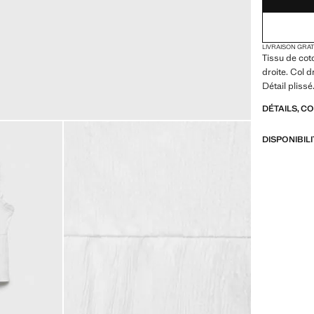
LIVRAISON GRA
Tissu de cot
droite. Col d
Détail pliss
DÉTAILS, C
DISPONIBIL