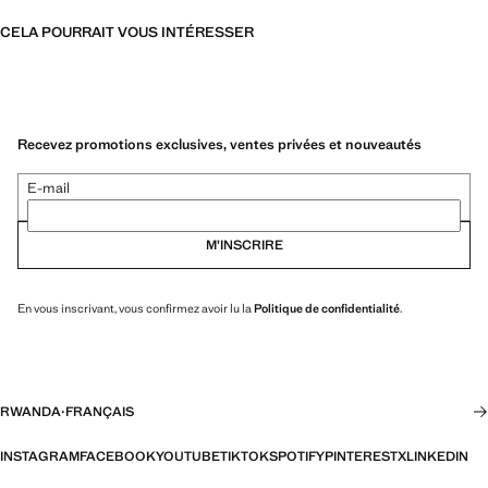
CELA POURRAIT VOUS INTÉRESSER
Recevez promotions exclusives, ventes privées et nouveautés
E-mail
M’INSCRIRE
En vous inscrivant, vous confirmez avoir lu la
Politique de confidentialité
.
RWANDA
·
FRANÇAIS
INSTAGRAM
FACEBOOK
YOUTUBE
TIKTOK
SPOTIFY
PINTEREST
X
LINKEDIN